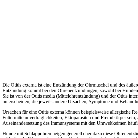
Die Otitis externa ist eine Entzündung der Ohrmuschel und des äuße
Entzündung kommt bei den Ohrenentzündungen, sowohl bei Hunden a
Sie ist von der Otitis media (Mittelohrentzündung) und der Otitis int
unterscheiden, die jeweils andere Ursachen, Symptome und Behandl
Ursachen für eine Otitis externa können beispielsweise allergische Re
Futtermittelunverträglichkeiten, Ektoparasiten und Fremdkörper sein, a
Auseinandersetzung des Immunsystems mit den Umweltkeimen häufig
Hunde mit Schlappohren neigen generell eher dazu diese Ohrenent