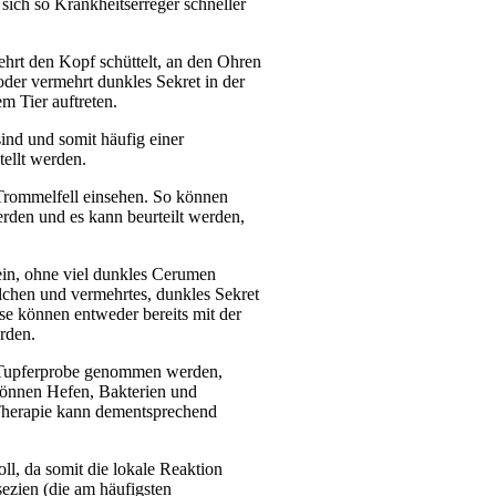
 sich so Krankheitserreger schneller
mehrt den Kopf schüttelt, an den Ohren
 oder vermehrt dunkles Sekret in der
m Tier auftreten.
ind und somit häufig einer
tellt werden.
Trommelfell einsehen. So können
rden und es kann beurteilt werden,
ein, ohne viel dunkles Cerumen
lchen und vermehrtes, dunkles Sekret
e können entweder bereits mit der
rden.
ner Tupferprobe genommen werden,
können Hefen, Bakterien und
Therapie kann dementsprechend
oll, da somit die lokale Reaktion
sezien (die am häufigsten