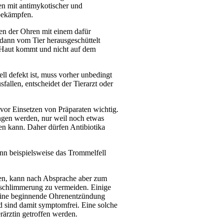
n mit antimykotischer und
 bekämpfen.
len der Ohren mit einem dafür
 dann vom Tier herausgeschüttelt
e Haut kommt und nicht auf dem
ll defekt ist, muss vorher unbedingt
allen, entscheidet der Tierarzt oder
 vor Einsetzen von Präparaten wichtig.
angen werden, nur weil noch etwas
en kann. Daher dürfen Antibiotika
nn beispielsweise das Trommelfell
nen, kann nach Absprache aber zum
erschlimmerung zu vermeiden. Einige
 eine beginnende Ohrenentzündung
d sind damit symptomfrei. Eine solche
rärztin getroffen werden.