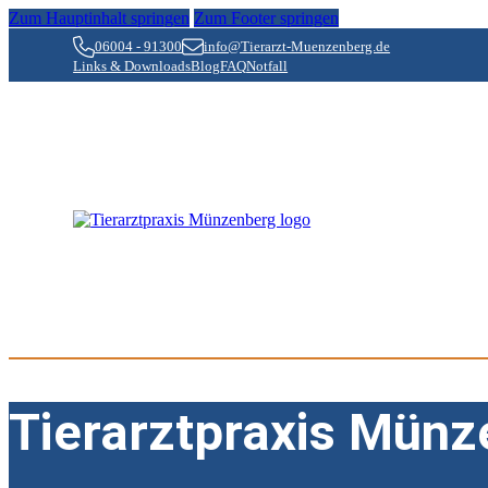
Zum Hauptinhalt springen
Zum Footer springen
06004 - 91300
info@Tierarzt-Muenzenberg.de
Links & Downloads
Blog
FAQ
Notfall
Tierarztpraxis Münz