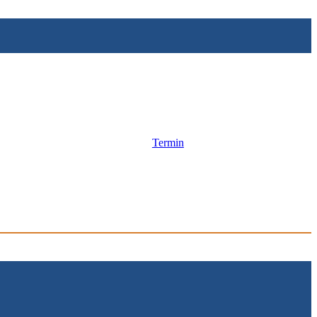
Termin
BER UNS
KONTAKT & SPRECHZEITEN