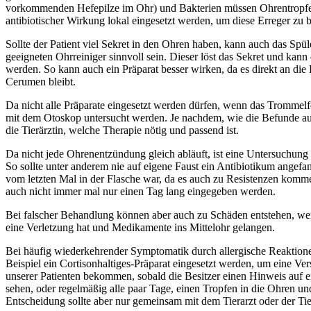
vorkommenden Hefepilze im Ohr) und Bakterien müssen Ohrentropfe
antibiotischer Wirkung lokal eingesetzt werden, um diese Erreger zu
Sollte der Patient viel Sekret in den Ohren haben, kann auch das Spü
geeigneten Ohrreiniger sinnvoll sein. Dieser löst das Sekret und kann
werden. So kann auch ein Präparat besser wirken, da es direkt an di
Cerumen bleibt.
Da nicht alle Präparate eingesetzt werden dürfen, wenn das Trommelfe
mit dem Otoskop untersucht werden. Je nachdem, wie die Befunde ausf
die Tierärztin, welche Therapie nötig und passend ist.
Da nicht jede Ohrenentzündung gleich abläuft, ist eine Untersuchung
So sollte unter anderem nie auf eigene Faust ein Antibiotikum angef
vom letzten Mal in der Flasche war, da es auch zu Resistenzen komm
auch nicht immer mal nur einen Tag lang eingegeben werden.
Bei falscher Behandlung können aber auch zu Schäden entstehen, we
eine Verletzung hat und Medikamente ins Mittelohr gelangen.
Bei häufig wiederkehrender Symptomatik durch allergische Reaktio
Beispiel ein Cortisonhaltiges-Präparat eingesetzt werden, um eine V
unserer Patienten bekommen, sobald die Besitzer einen Hinweis auf
sehen, oder regelmäßig alle paar Tage, einen Tropfen in die Ohren un
Entscheidung sollte aber nur gemeinsam mit dem Tierarzt oder der Tie