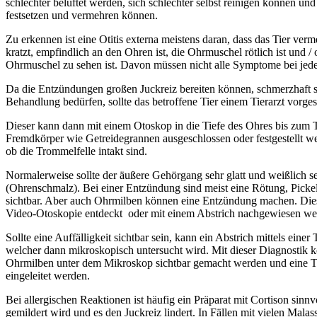
schlechter belüftet werden, sich schlechter selbst reinigen können und
festsetzen und vermehren können.
Zu erkennen ist eine Otitis externa meistens daran, dass das Tier ver
kratzt, empfindlich an den Ohren ist, die Ohrmuschel rötlich ist und /
Ohrmuschel zu sehen ist. Davon müssen nicht alle Symptome bei jede
Da die Entzündungen großen Juckreiz bereiten können, schmerzhaft s
Behandlung bedürfen, sollte das betroffene Tier einem Tierarzt vorges
Dieser kann dann mit einem Otoskop in die Tiefe des Ohres bis zum 
Fremdkörper wie Getreidegrannen ausgeschlossen oder festgestellt we
ob die Trommelfelle intakt sind.
Normalerweise sollte der äußere Gehörgang sehr glatt und weißlich s
(Ohrenschmalz). Bei einer Entzündung sind meist eine Rötung, Picke
sichtbar. Aber auch Ohrmilben können eine Entzündung machen. Dies
Video-Otoskopie entdeckt oder mit einem Abstrich nachgewiesen we
Sollte eine Auffälligkeit sichtbar sein, kann ein Abstrich mittels ei
welcher dann mikroskopisch untersucht wird. Mit dieser Diagnostik 
Ohrmilben unter dem Mikroskop sichtbar gemacht werden und eine 
eingeleitet werden.
Bei allergischen Reaktionen ist häufig ein Präparat mit Cortison sinnv
gemildert wird und es den Juckreiz lindert. In Fällen mit vielen Malas