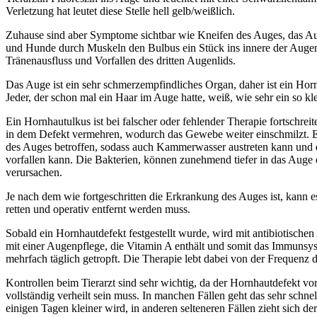
Verletzung hat leutet diese Stelle hell gelb/weißlich.
Zuhause sind aber Symptome sichtbar wie Kneifen des Auges, das Au
und Hunde durch Muskeln den Bulbus ein Stück ins innere der Augen
Tränenausfluss und Vorfallen des dritten Augenlids.
Das Auge ist ein sehr schmerzempfindliches Organ, daher ist ein Hor
Jeder, der schon mal ein Haar im Auge hatte, weiß, wie sehr ein so kl
Ein Hornhautulkus ist bei falscher oder fehlender Therapie fortschrei
in dem Defekt vermehren, wodurch das Gewebe weiter einschmilzt. 
des Auges betroffen, sodass auch Kammerwasser austreten kann und d
vorfallen kann. Die Bakterien, können zunehmend tiefer in das Auge e
verursachen.
Je nach dem wie fortgeschritten die Erkrankung des Auges ist, kann e
retten und operativ entfernt werden muss.
Sobald ein Hornhautdefekt festgestellt wurde, wird mit antibiotisch
mit einer Augenpflege, die Vitamin A enthält und somit das Immunsys
mehrfach täglich getropft. Die Therapie lebt dabei von der Frequenz
Kontrollen beim Tierarzt sind sehr wichtig, da der Hornhautdefekt v
vollständig verheilt sein muss. In manchen Fällen geht das sehr schnel
einigen Tagen kleiner wird, in anderen selteneren Fällen zieht sich d