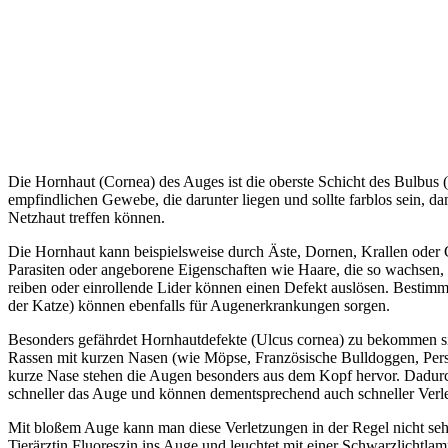
Die Hornhaut (Cornea) des Auges ist die oberste Schicht des Bulbus (
empfindlichen Gewebe, die darunter liegen und sollte farblos sein, dam
Netzhaut treffen können.
Die Hornhaut kann beispielsweise durch Äste, Dornen, Krallen oder
Parasiten oder angeborene Eigenschaften wie Haare, die so wachsen, 
reiben oder einrollende Lider können einen Defekt auslösen. Bestim
der Katze) können ebenfalls für Augenerkrankungen sorgen.
Besonders gefährdet Hornhautdefekte (Ulcus cornea) zu bekommen sin
Rassen mit kurzen Nasen (wie Möpse, Französische Bulldoggen, Pers
kurze Nase stehen die Augen besonders aus dem Kopf hervor. Dadurc
schneller das Auge und können dementsprechend auch schneller Verl
Mit bloßem Auge kann man diese Verletzungen in der Regel nicht sehen
Tierärztin Fluoreszin ins Auge und leuchtet mit einer Schwarzlichtl