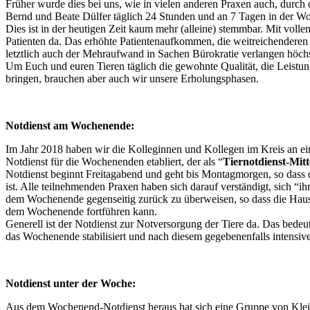
Früher wurde dies bei uns, wie in vielen anderen Praxen auch, durch 
Bernd und Beate Dülfer täglich 24 Stunden und an 7 Tagen in der Wo
Dies ist in der heutigen Zeit kaum mehr (alleine) stemmbar. Mit vollem
Patienten da. Das erhöhte Patientenaufkommen, die weitreichenderen
letztlich auch der Mehraufwand in Sachen Bürokratie verlangen höch
Um Euch und euren Tieren täglich die gewohnte Qualität, die Leistu
bringen, brauchen aber auch wir unsere Erholungsphasen.
Notdienst am Wochenende:
Im Jahr 2018 haben wir die Kolleginnen und Kollegen im Kreis an ei
Notdienst für die Wochenenden etabliert, der als “
Tiernotdienst-Mitt
Notdienst beginnt Freitagabend und geht bis Montagmorgen, so das
ist. Alle teilnehmenden Praxen haben sich darauf verständigt, sich “i
dem Wochenende gegenseitig zurück zu überweisen, so dass die Haus
dem Wochenende fortführen kann.
Generell ist der Notdienst zur Notversorgung der Tiere da. Das bedeute
das Wochenende stabilisiert und nach diesem gegebenenfalls intensive
Notdienst unter der Woche:
Aus dem Wochenend-Notdienst heraus hat sich eine Gruppe von Klein