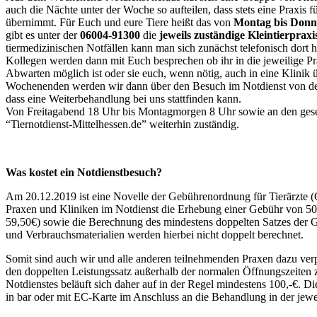
auch die Nächte unter der Woche so aufteilen, dass stets eine Praxis 
übernimmt. Für Euch und eure Tiere heißt das von
Montag bis Donn
gibt es unter der
06004-91300
die
jeweils zuständige Kleintierprax
tiermedizinischen Notfällen kann man sich zunächst telefonisch dort
Kollegen werden dann mit Euch besprechen ob ihr in die jeweilige Prax
Abwarten möglich ist oder sie euch, wenn nötig, auch in eine Klini
Wochenenden werden wir dann über den Besuch im Notdienst von der 
dass eine Weiterbehandlung bei uns stattfinden kann.
Von Freitagabend 18 Uhr bis Montagmorgen 8 Uhr sowie an den gesetz
“Tiernotdienst-Mittelhessen.de” weiterhin zuständig.
Was kostet ein Notdienstbesuch?
Am 20.12.2019 ist eine Novelle der Gebührenordnung für Tierärzte 
Praxen und Kliniken im Notdienst die Erhebung einer Gebühr von 50,
59,50€) sowie die Berechnung des mindestens doppelten Satzes der
und Verbrauchsmaterialien werden hierbei nicht doppelt berechnet.
Somit sind auch wir und alle anderen teilnehmenden Praxen dazu verp
den doppelten Leistungssatz außerhalb der normalen Öffnungszeiten 
Notdienstes beläuft sich daher auf in der Regel mindestens 100,-€. D
in bar oder mit EC-Karte im Anschluss an die Behandlung in der jewe