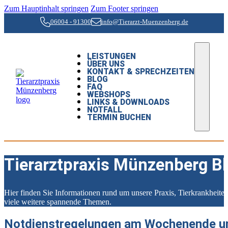
Zum Hauptinhalt springen
Zum Footer springen
06004 - 91300
info@Tierarzt-Muenzenberg.de
LEISTUNGEN
ÜBER UNS
KONTAKT & SPRECHZEITEN
BLOG
FAQ
WEBSHOPS
LINKS & DOWNLOADS
NOTFALL
TERMIN BUCHEN
Tierarztpraxis Münzenberg B
Hier finden Sie Informationen rund um unsere Praxis, Tierkrankheit
viele weitere spannende Themen.
Notdienstregelungen am Wochenende un