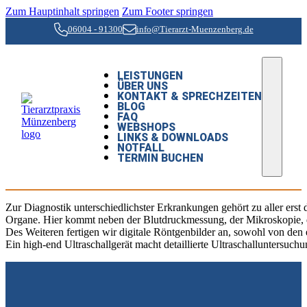
Zum Hauptinhalt springen
Zum Footer springen
06004 - 91300
info@Tierarzt-Muenzenberg.de
LEISTUNGEN
ÜBER UNS
KONTAKT & SPRECHZEITEN
BLOG
FAQ
WEBSHOPS
LINKS & DOWNLOADS
NOTFALL
TERMIN BUCHEN
Zur Diagnostik unterschiedlichster Erkrankungen gehört zu aller er
Organe. Hier kommt neben der Blutdruckmessung, der Mikroskopie, 
Des Weiteren fertigen wir digitale Röntgenbilder an, sowohl von de
Ein high-end Ultraschallgerät macht detaillierte Ultraschalluntersuch