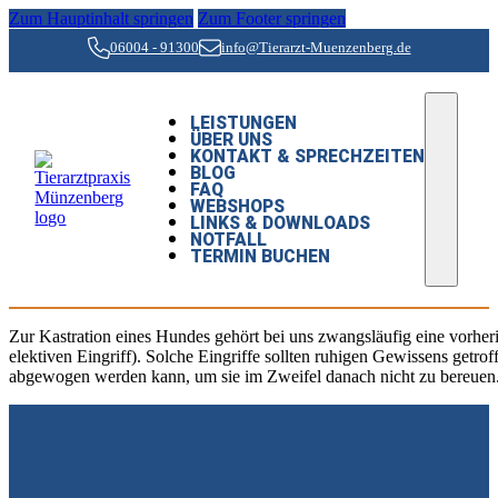
Zum Hauptinhalt springen
Zum Footer springen
06004 - 91300
info@Tierarzt-Muenzenberg.de
LEISTUNGEN
ÜBER UNS
KONTAKT & SPRECHZEITEN
BLOG
FAQ
WEBSHOPS
LINKS & DOWNLOADS
NOTFALL
TERMIN BUCHEN
Zur Kastration eines Hundes gehört bei uns zwangsläufig eine vorheri
elektiven Eingriff). Solche Eingriffe sollten ruhigen Gewissens getro
abgewogen werden kann, um sie im Zweifel danach nicht zu bereuen