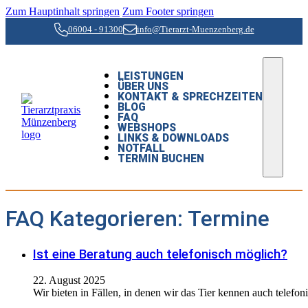
Zum Hauptinhalt springen
Zum Footer springen
06004 - 91300
info@Tierarzt-Muenzenberg.de
LEISTUNGEN
ÜBER UNS
KONTAKT & SPRECHZEITEN
BLOG
FAQ
WEBSHOPS
LINKS & DOWNLOADS
NOTFALL
TERMIN BUCHEN
FAQ Kategorieren:
Termine
Ist eine Beratung auch telefonisch möglich?
22. August 2025
Wir bieten in Fällen, in denen wir das Tier kennen auch telef